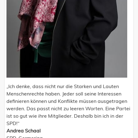
„Ich denke, dass nicht nur die Starken und Lauten
Menschenrechte haben. Jeder soll seine Interessen
definieren können und Konflikte müssen ausgetragen
werden. Das passt nicht zu leeren Worten. Eine Partei
ist so gut wie ihre Mitglieder. Deshalb bin ich in der
SPD!“
Andrea Schaal