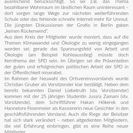
ausreichend berücksichtigt. So sei z.B. das Thema
bezahlbarer Wohnraum im ländlichen Raum uninteressant –
dort sorgen lange Wege zur nächsten weiterführenden
Schule oder das fehlende schnelle Internet mehr für Unmut.
Die jüngsten Diskussionen der GroKo in Berlin gaben
„keinen Rückenwind“.
Aus dem Kreis der Mitglieder wurde moniert, dass auf die
Themen Klimawandel und Ökologie zu wenig eingegangen
worden sei; gerade das Spannungsfeld von Arbeit und
Ökologie (am Beispiel Kohleausstieg) müsste doch
Kernthema der SPD sein. Im Übrigen sei die Präsentation
der guten und erfolgreichen politischen Arbeit der SPD in
der Öffentlichkeit miserabel.
Im Rahmen der Neuwahl des Ortsvereinsvorstands wurde
Christian Gruber als Vorsitzender klar bestätigt. Neben dem
bereits bekannten Daniel Liebetruth (stv. Vorsitzender)
kommen mit der 25 jährigen Studentin Jussra Zamani (stv.
Vorsitzende), dem Schriftführer Hakan Hökerek und
Hannelore Fesenmeier als Kassiererin neue Gesichter in den
geschäftsführenden Vorstand. Auch die Riege der Beisitzer
hat sich stark verändert – neben altgedienten Mitgliedern,
die viel Erfahrung einbringen, gibt es eine Reihe neuer
Mitglieder.