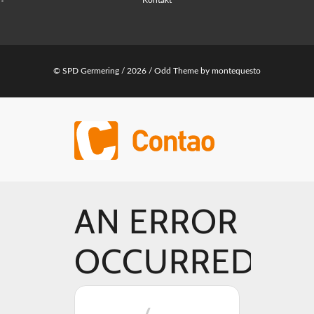
Kontakt
© SPD Germering / 2026 /
Odd Theme
by
montequesto
AN ERROR
OCCURRED