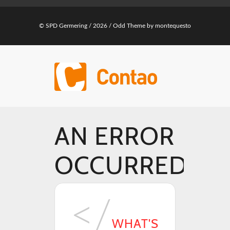
© SPD Germering / 2026 /
Odd Theme
by
montequesto
AN ERROR
OCCURRED
WHAT'S