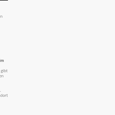
rn
im
 gibt
en
.
 dort