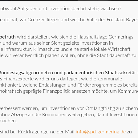
obwohl Aufgaben und Investitionsbedarf stetig wachsen?
heute hat, wo Grenzen liegen und welche Rolle der Freistaat Baye
betruth
wird darstellen, wie sich die Haushaltslage Germerings
n und warum aus seiner Sicht gezielte Investitionen in
 Infrastruktur, Klimaschutz und eine starke lokale Wirtschaft
e wir verantwortlich planen wollen, ohne die Stadt dauerhaft zu
undestagsabgeordneten und parlamentarischen Staatssekretär 
Als Finanzexperte wird er uns darlegen, wie die kommunale
nktioniert, welche Entlastungen und Förderprogramme es bereits
emokratisch geprägte Finanzpolitik ansetzen möchte, um Kommun
erbessert werden, um Investitionen vor Ort langfristig zu sichern
r ohne Abzüge an die Kommunen weitergeben, damit Investitionen
 machen.
 sind bei Rückfragen gerne per Mail
info@spd-germering.de
zu