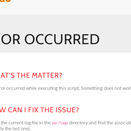
ROR OCCURRED
AT'S THE MATTER?
ror occurred while executing this script. Something does not wor
 CAN I FIX THE ISSUE?
the current log file in the
directory and find the associa
var/logs
ly the last one).