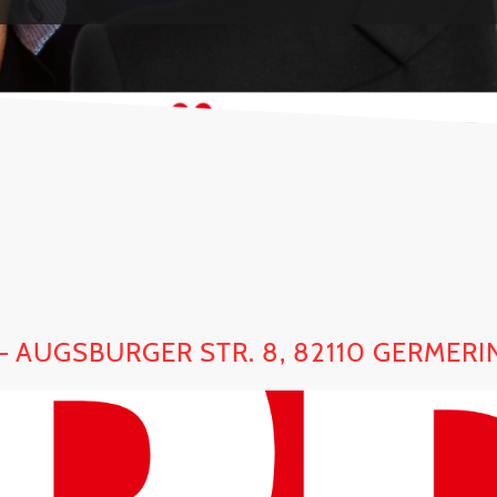
 AUGSBURGER STR. 8, 82110 GERMERI