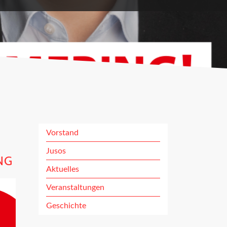
Vorstand
Navigation ü
Jusos
NG
Aktuelles
Veranstaltungen
Geschichte