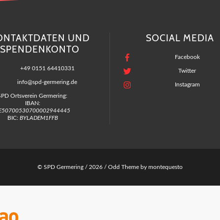
ONTAKTDATEN UND
SOCIAL MEDIA
SPENDENKONTO
Facebook
+49 0151 64410331
Twitter
info@spd-germering.de
Instagram
SPD Ortsverein Germering:
IBAN:
E50700530700002944445
BIC:
BYLADEM1FFB
© SPD Germering / 2026 /
Odd Theme
by
montequesto