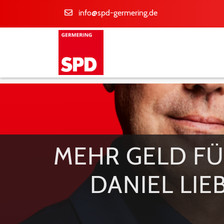
info@spd-germering.de
MEHR GELD FÜ
DANIEL LI