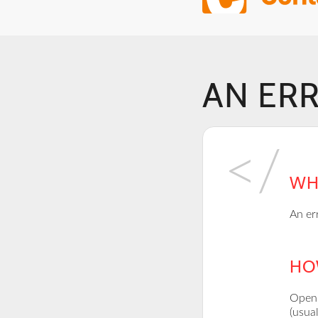
AN ER
WH
An er
HOW
Open 
(usual