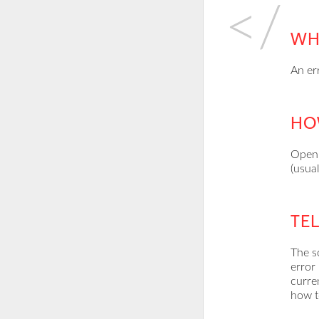
WH
An er
HOW
Open 
(usual
TE
The s
error
curre
how t