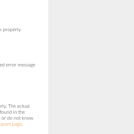
k properly.
ted error message
ly. The actual
 found in the
ge or do not know
pport page
.