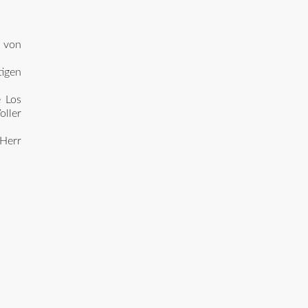
h von
igen
e Los
oller
 Herr